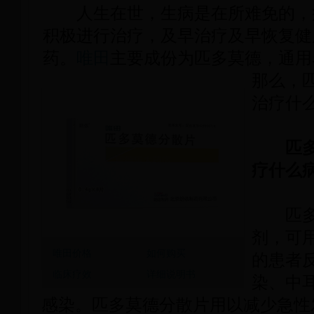
人生在世，生病是在所难免的，
积极进行治疗，及早治疗及早恢复健
药。
唯田
主要成份为匹多莫德，通用
那么，
治疗什么
匹多
疗什么病
匹多莫
剂，可
唯田价格
如何购买
的患者
临床疗效
详细说明书
染、中
感染。匹多莫德分散片用以减少急性