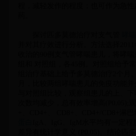
程，减轻发作的程度；也可作为急性
药。
探讨匹多莫德治疗对支气管
哮
并对其疗效进行分析。方法选择
2011
收治的
90
例支气管哮喘患儿，将哮喘
组和 对照组，各
45
例。对照组给予
组治疗基础上给予多莫德治疗
2
个月
月，比较两组哮喘患儿的免疫功能并
与对照组比较，观察组患儿的上、下
次数均减少，总有效率增高
(P0.05);
+
、
CD4+
、
CD8+
、
CD4+/CD8+
淋巴
蛋白
IgA
、
IgG
、
IgM
水平均有一定程
差异有统计学意义
(P0.05)
。结论匹多