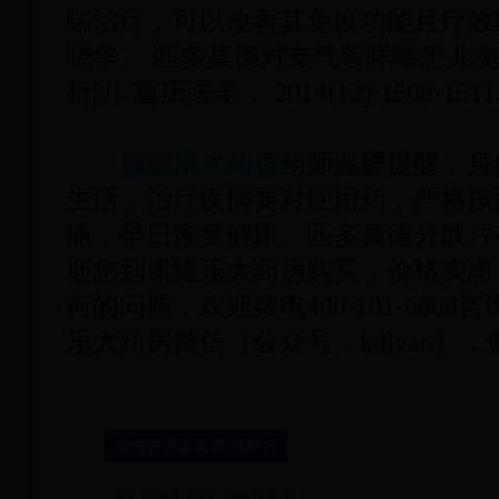
喘治疗，可以改善其免疫功能且疗效
晓华。 匹多莫德对支气管哮喘患儿
析
[J].
重庆医学，
2014(12):1508-1511
康德乐大药房
药师温馨提醒：身
生活，治疗疾病要对症用药，严格按
痛，早日恢复健康。匹多莫德分散片
迎您到康德乐大药房购买，价格实惠
何的问题，欢迎致电
400-101-6868
咨
乐大药房微信（公众号：
kdlyao
），