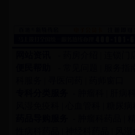
网站资讯
-
药房介绍
|
连锁门
便民帮助
-
常见问题
|
服务指
科服务
|
寻医问药
|
药师窗口
专科分类服务
-
肿瘤科
|
肝病
风湿免疫科
|
心血管科
|
糖尿病
药品导购服务
-
肿瘤科药品
|
性病科药品
|
神经科药品
|
风湿