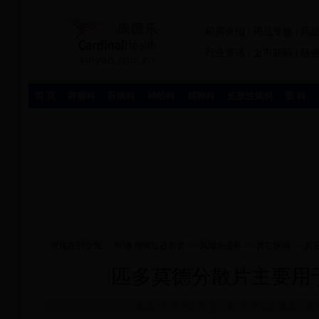
药房介绍
|
药品专题
|
药
行业资讯
|
上市新药
|
慈
首 页
肿瘤科
肝病科
神经科
精神科
皮肤性病科
眼 科
您现在的位置：
365备用网址器首页
>>
风湿免疫科
>>
其它疾病
>>
其
匹多莫德分散片主要用
来源： 百济药房药讯 作者：百济动态 浏览：
发布时