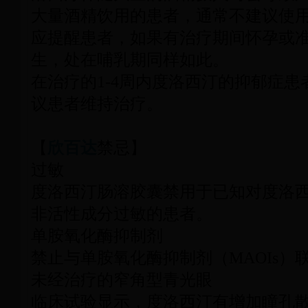
大量酒精饮用的患者，通常不建议使
应提醒患者，如果有治疗期间怀孕或
生，处在哺乳期同样如此。
在治疗的1-4周内度洛西汀的抑郁症
议患者维持治疗。
【
欣百达
禁忌】
过敏
度洛西汀肠溶胶囊禁用于已知对度洛
非活性成分过敏的患者。
单胺氧化酶抑制剂
禁止与单胺氧化酶抑制剂（MAOIs）
未经治疗的窄角型青光眼
临床试验显示，度洛西汀有增加瞳孔