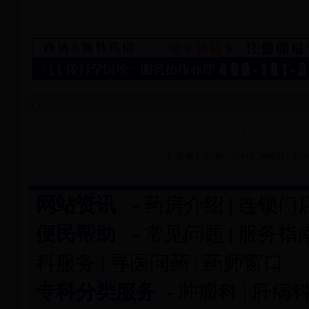
肿瘤
肝病
眼科
神经科
精
网站资讯
-
药房介绍
|
连锁门
便民帮助
-
常见问题
|
服务指
科服务
|
寻医问药
|
药师窗口
专科分类服务
-
肿瘤科
|
肝病