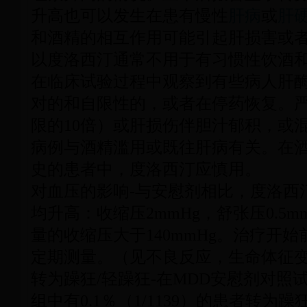
升高也可以发生在患有慢性
肝病
或
肝
和酒精的相互作用可能引起肝损害或
以度洛西汀通常不用于有习惯性饮酒
在临床试验过程中观察到有些病人肝酶
对的和自限性的，或者在停药恢复。严
限的10倍）或肝损伤伴胆汁郁积，或
病例与酒精滥用或既往肝病有关。在
史的患者中，度洛西汀应慎用。
对血压的影响-与安慰剂相比，度洛西
均升高：收缩压2mmHg，舒张压0.5
量的收缩压大于140mmHg。治疗开
定期测量。（见不良反应，生命体征
转为躁狂/轻躁狂-在MDD安慰剂对照
组中有0.1％（1/1139）的患者转为躁