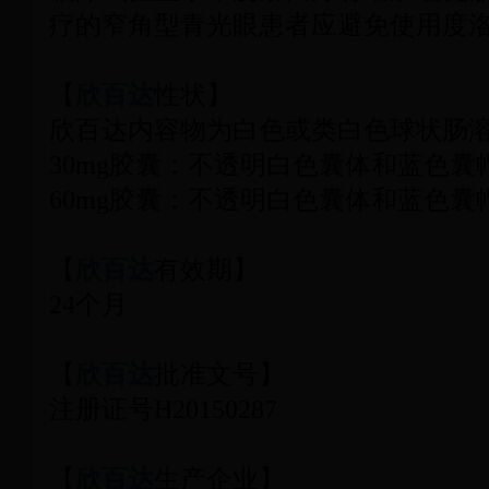
疗的窄角型青光眼患者应避免使用度
【
欣百达
性状】
欣百达内容物为白色或类白色球状肠
30mg胶囊：不透明白色囊体和蓝色囊帽
60mg胶囊：不透明白色囊体和蓝色囊帽
【
欣百达
有效期】
24个月
【
欣百达
批准文号】
注册证号H20150287
【
欣百达
生产企业】