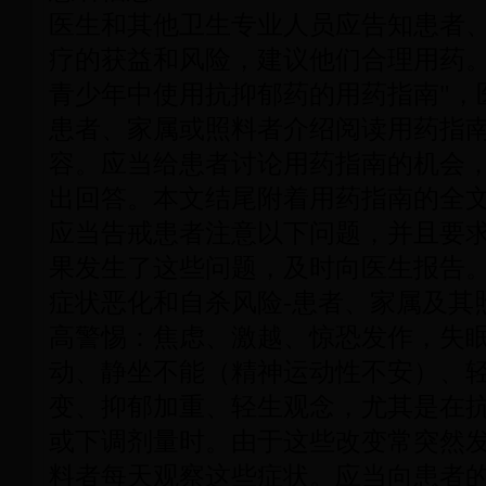
医生和其他卫生专业人员应告知患者
疗的获益和风险，建议他们合理用药。
青少年中使用抗抑郁药的用药指南"，
患者、家属或照料者介绍阅读用药指
容。应当给患者讨论用药指南的机会
出回答。本文结尾附着用药指南的全
应当告戒患者注意以下问题，并且要
果发生了这些问题，及时向医生报告
症状恶化和自杀风险-患者、家属及其
高警惕：焦虑、激越、惊恐发作，失
动、静坐不能（精神运动性不安）、
变、抑郁加重、轻生观念，尤其是在
或下调剂量时。由于这些改变常突然
料者每天观察这些症状。应当向患者