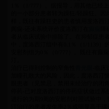
1％（1/777）。据报导，用其他已经
的一小部分患者转为躁狂/轻躁狂。因
样，既往有躁狂史的患者慎用度洛西
阗痫-还未系统评价度洛西汀在
癫痫
障
者从临床试验中排除了。在抑郁症患
中，度洛西汀组中有0.1％（1/113
安慰剂组为0％（0/777）。既往有
汀。
治疗已得到控制的窄角性
青光眼
-临
加瞳孔散大的风险，因此，度洛西汀
眼患者（见禁忌，禁用未经治疗的闭
停药-已对度洛西汀的停药症状做过系
进行的为期9周的安慰剂对照试验中，
汀治疗的患者发生率2％或明显高于骤