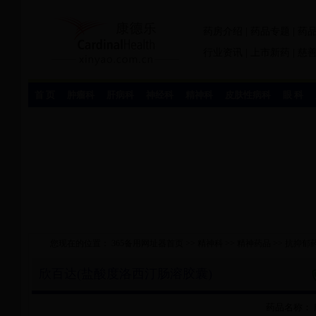
药房介绍
|
药品专题
|
药
行业资讯
|
上市新药
|
慈
首 页
肿瘤科
肝病科
神经科
精神科
皮肤性病科
眼 科
您现在的位置：
365备用网址器首页
>>
精神科
>>
精神药品
>>
抗抑郁
欣百达(盐酸度洛西汀肠溶胶囊)
药品名称：