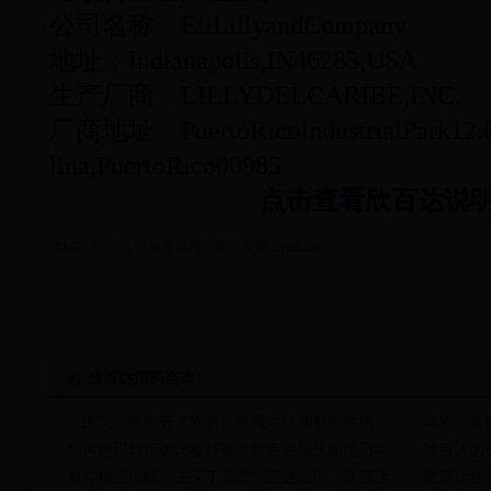
公司名称：EliLillyandCompany
地址：Indianapolis,IN46285,USA
生产厂商：LILLYDELCARIBE,INC.
厂商地址：PuertoRicoIndustrialPark12.6
lina,PuertoRico00985
点击查看欣百达说
TAG：
欣百达
盐酸度洛西汀肠溶胶囊
Cymbalta
欣百达用药咨询
·
在医院，医生开了欣百达给我治疗抑郁症疾病，…
·
46岁，
·
如何使用欣百达比较好呢？欣百达能长期使用吗…
·
欣百达怎
·
有抑郁症疾病，去买了几盒欣百达治疗，欣百达…
·
欣百达性