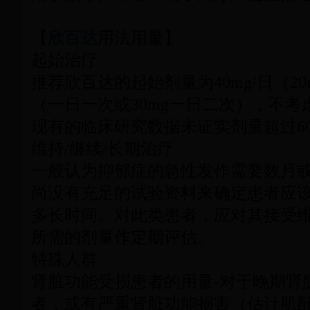
【
欣百达
用法用量】
起始治疗
推荐欣百达的起始剂量为40mg/日（20
（一日一次或30mg一日二次），不考
现有的临床研究数据未证实剂量超过60
维持/继续/长期治疗
一般认为抑郁症的急性发作需要数月
尚没有充足的试验资料来确定患者应
多长时间。对此类患者，应对其接受
所需的剂量作定期评估。
特殊人群
肾脏功能受损患者的用量-对于晚期肾
者，或有严重肾脏功能损害（估计肌酐清除