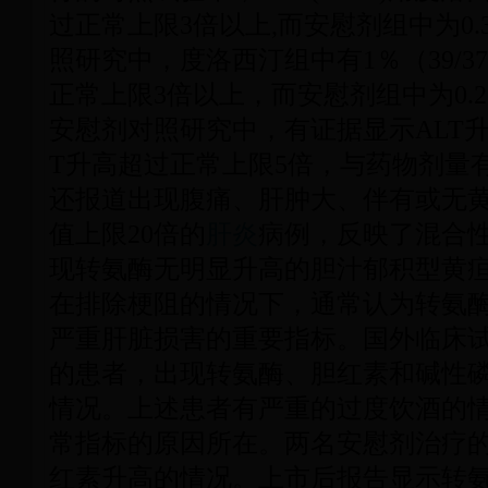
过正常上限3倍以上,而安慰剂组中为0.3％
照研究中，度洛西汀组中有1％（39/37
正常上限3倍以上，而安慰剂组中为0.2％
安慰剂对照研究中，有证据显示ALT升
T升高超过正常上限5倍，与药物剂量
还报道出现腹痛、肝肿大、伴有或无
值上限20倍的
肝炎
病例，反映了混合
现转氨酶无明显升高的胆汁郁积型黄
在排除梗阻的情况下，通常认为转氨
严重肝脏损害的重要指标。国外临床试
的患者，出现转氨酶、胆红素和碱性
情况。上述患者有严重的过度饮酒的
常指标的原因所在。两名安慰剂治疗
红素升高的情况。上市后报告显示转