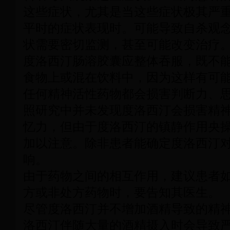
这些症状，尤其是当这些症状极其严
平时的症状表现时。可能导致自杀观
状需要密切监测，甚至可能改变治疗
度洛西汀肠溶胶囊应整体吞服，既不
食物上或混在饮料中，因为这样有可
任何精神活性药物都会损害判断力、
照研究中并未发现度洛西汀会损害精
忆力，但由于度洛西汀的镇静作用央
加以注意。除非患者能确定度洛西汀
响。
由于药物之间的相互作用，建议患者
方或非处方药物时，要告知其医生。
尽管度洛西汀并不增加酒精导致的精
洛西汀伴随大量的酒精摄入时会导致