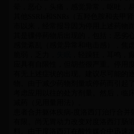
晕，恶心，头痛，感觉异常，呕吐，
其他SSRIs和SNRs（五羟色胺和去
市以来，经常报导因为停用上述药物
其是骤停药物后出现的，包括：恶劣
感觉紊乱（感觉异常和电击感），焦
脆弱，乏力，
失眠
，轻躁狂，耳鸣，
应具有自限性，但胡些很严重。停用
有无上述症状的出现。建议尽可能的
物。由于减少药物剂量或停药而引起
考虑应用以往的处方剂量。然后，临
减药（见用量用法）。
患者合并躯体疾病-度洛西汀治疗合并
有限。尚无胃动力改变对度洛西汀肠
料。由于度洛西汀在酸性媒介中迅速