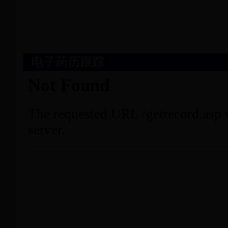
电子药历跟踪