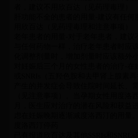
者，建议不用欣百达（见药理毒理）
肝功能不全的患者的用量-建议有任何
用欣百达（见药理毒理和注意事项）
老年患者的用量-对于老年患者，建议
与任何药物一样，治疗老年患者时应
化调整剂量时，增加剂量时应该额外
对妊娠后三个月的女性患者的治疗-在妊
或SNRIs（五羟色胺和去甲肾上腺素
产生的并发症会导致住院时间延长、
（见注意事项）。当孕期女性用度洛
月，医生应对治疗的潜在风险和获益
虑在妊娠晚期逐渐减度洛西汀的用量
度洛西汀停药
已有报道欣百达及其他SSRIs和SNR