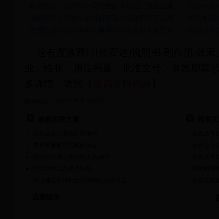
·
听表姐说，姑妈有一定轻微的抑郁症，最近在服…
·
我是一名
·
请问老年人抑郁症的时候应该怎么使用欣百达进…
·
有抑郁症
·
使用欣百达治疗抑郁症有哪些不良反应？欣百达…
·
欣百达可
这有度洛西汀(欣百达)说明书/副作用/效
业、性状、用法用量、批准文号、有效期禁
多详情，请您
【咨询专科药师】
神经性疼痛
抑郁症
治疗疾病：
最新相关文章
相关文
欣百达是口服吃的药物吗
欣百达可
老年患者要怎么吃欣百达
欣百达什
欣百达在网上能买到正品的吗
欣百达可
欣百达可以在早晨吃吗
停药时服
湛江哪里买得到治疗抑郁症的欣百达
欣百达能
欣百达用
温馨提示
长期服用
治疗抑郁