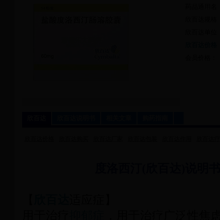
药品通用名
欣百达规格：
欣百达单位
欣百达价格
会员价格：
欣百达
欣百达说明书
相关文章
购药指南
欣百达价格
欣百达购买
欣百达厂家
欣百达包装
欣百达作用
欣百达疗
度洛西汀(欣百达)说明
【
欣百达
适应症】
用于治疗
抑郁症
，用于治疗广泛性焦