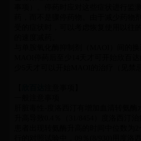
事项）。停药时应对这些症状进行监
药，而不是骤停药物。由于减少药物
受的症状时，可以考虑恢复使用以往
的速度减药。
与单胺氧化酶抑制剂（MAOI）间的换
MAOI停药后至少14天才可开始欣百
少5天才可以开始MAOI的治疗（见禁
【
欣百达
注意事项】
一般注意事项
肝脏毒性-度洛西汀有增加血清转氨酶
升高导致0.4％（31/8454）度洛西
患者出现转氨酶升高的时间中位数为2
行的对照试验中，09％(8/930)用度