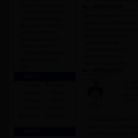
罗氏PD-1L新药atezolizumab公
肾炎能吃十六味马蔺子丸吗…
膀胱癌护理调养
十六味马蔺子丸到底有没有…
膀胱癌的基本护理方法有什么
可弗效果怎么样 哪里有卖
膀胱癌病人的心理护理如何进行
进口人血白蛋白价格在福州…
膀胱癌的临床护理要注意的问题
人血白蛋白在哪里有卖
膀胱癌术后饮食要如何进行
膀胱癌后期的症状有哪些
膀胱癌术后如何护理
膀胱癌吃什么中药好？
术后膀胱癌的饮食可以吃什么
十三味菥蓂丸主治泌尿系统…
膀胱癌的饮食吃什么好
膀胱癌早期可以怎么治疗
膀胱癌术后饮食是怎样的
更多>>
膀胱癌治疗咨询
服务中心
[问]
:成
常见问题
联系我们
[答]
: 
购药指南
药房介绍
德乐大药
药学服务
顾客意见
实在的。
顾客投诉
专科服务
寻药问药
医师窗口
十三味菥蓂丸能长期服用吗，
很想了解清楚二十五味肺病丸
服务特色
成都哪个药房买处方药十三味