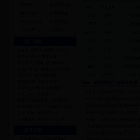
眼科药品
皮肤性病药品
编号
药品名称
通
精神药品
神经科药品
112092
和日
注射用
风湿免疫药品
糖尿病药品
112035
艾瑞宁
注射用
心血管药品
其它药品
237907
和美
血
热门药品
110542
基泰
注射用
110187
伯尔定
卡铂
多吉美
易瑞沙
特罗凯
安维汀
替吉奥
复方万年青胶囊
110600
健择
注射用盐
复方红豆杉胶囊
复生康胶囊
110601
健择
注射用盐
食道平散
参一胶囊
安康欣胶囊
113755
必赛吉
治疗
抗癌平丸
复方斑蝥胶囊
清肺散结丸
阿魏化痞膏
膀胱癌治疗与研究进展
化症回生口服液
珍香胶囊
BJGP：隐性血尿或可发生膀胱癌
肝复乐片
志苓胶囊
BJC：HIF-1α预测膀胱癌受益于
鸦胆子油口服乳液
五海瘿瘤丸
新型膀胱癌标记物有助抗癌药物
芦笋胶囊
维康达
替莫唑胺
安体舒
金纳米粒结合激光可治疗膀胱癌
艾瑞宁
瑞宁得
依西美坦
化症回生片
紫龙金
乌苯美司
Nature：与膀胱癌有关的频发突
2型糖尿病患者服用吡格列酮增
推荐文章
FDA授予罗氏PD-L1免疫疗法atezo
膀胱癌痞块贴阿魏化痞膏效…