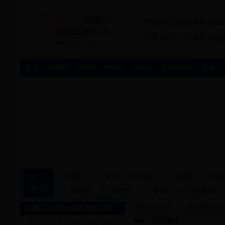
药房介绍
|
药品专题
|
药
行业资讯
|
上市新药
|
慈
首 页
肿瘤科
肝病科
神经科
精神科
皮肤性病科
眼 科
肺癌
肝癌
胃癌
食道癌
乳
白血病
宫颈癌
骨癌
结直肠癌
甲状腺瘤
您现在的位置：
365备用网址器首
栏目概述