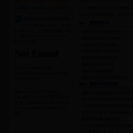
膀胱癌症状是什么？膀胱癌
的治疗方法等相关资讯。百济药师全国免
膀胱癌常识
十年全国连锁专科药房，药监局
认证网上药店，分店覆盖全国各大城
膀胱癌的发病原因是什么
市，数十位执业药师免费用药指导，
膀胱癌的检查方法有哪些
网上买药首选！
膀胱癌治疗方法有哪些
膀胱癌有哪些主要的症状
膀胱癌有哪些临床分期
膀胱癌会发生转移吗
如何早期发现膀胱癌
膀胱癌发生转移的症状是什么
膀胱癌常规用药
服用复方斑蝥胶囊的过程中要注
康士得治疗膀胱癌会有怎样的疗
十三味菥蓂丸现在的购买价格需
吃十六味马蔺子丸副作用有哪些
购买芦笋胶囊去哪个药房
二十八味槟榔丸的价格是多少钱
十三味菥蓂丸多少钱