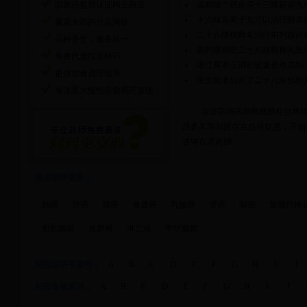
国家药监局认证网上药店
成都哪个药房买十三味菥蓂丸
十六味马蔺子丸可以治疗附睾
覆盖全国的分店网络
二十八味槟榔丸治疗前列腺癌
品种齐全，服务第一
前列腺癌吃二十八味槟榔丸效
免费代查找新特药
湛江买养正消积胶囊价格高吗
提供饮食调理指导
医生给老公开了二十八味槟榔
专注重大慢性疾病用药管理
百济新特药房膀胱癌栏目将
活多久等问题存在任何疑惑，不知道
咨询百济药师。
重点病种索引：
肺癌
肝癌
胃癌
食道癌
乳腺癌
肾癌
脑癌
骨髓纤维
前列腺癌
皮肤癌
淋巴癌
甲状腺瘤
药品说明书索引：
A
B
C
D
E
F
G
H
I
J
药品专题索引：
A
B
C
D
E
F
G
H
I
J