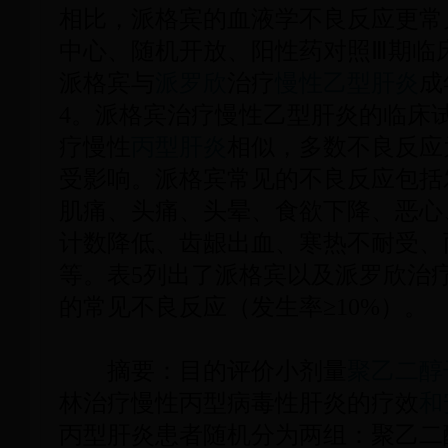
相比，派格宾的血液学不良反应更常
中心、随机开放、阳性药对照Ⅲ期临床
派格宾与
派罗欣
治疗
慢性乙型肝炎
成
4。派格宾治疗慢性乙型肝炎的临床
疗慢性
丙型肝炎
相似，多数不良反应
受影响。派格宾常见的不良反应包括
肌痛、头痛、头晕、食欲下降、恶心
计数降低、齿龈出血、寒热不耐受、
等。表5列出了派格宾以及派罗欣治
的常见不良反应（发生率≥10%）。
摘要：目的评价小剂量
聚乙二醇干
林治疗慢性丙型病毒性肝炎的疗效
和
丙型肝炎患者随机分为两组：聚乙二醇干扰素