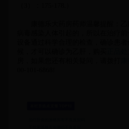
（3）：175-178.）
康德乐大药房药师温馨提醒：乙
病毒感染人体引起的，所以在治疗前
设备通过科学合理的检查，确诊患者
候，才可以确诊为乙肝，购买
正品处
房，如果您还有相关疑问，请拨打
康
00-101-6868!
治疗肝炎的派格宾有不良反应吗
干扰素派格宾有哪些不良反应