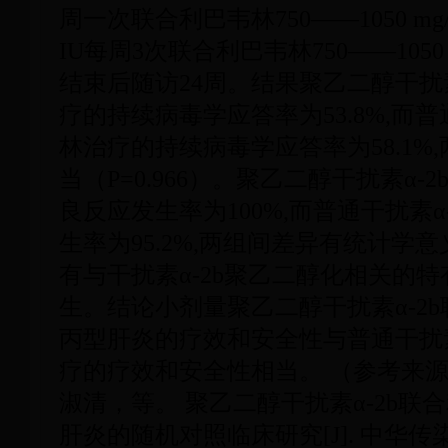
周一次联合利巴韦林750——1050 mg/
IU每周3次联合利巴韦林750——1050
结束后随访24周。结果聚乙二醇干扰素
疗的持续病毒学应答率为53.8%,而普
林治疗的持续病毒学应答率为58.1%
当（P=0.966）。聚乙二醇干扰素α
良反应发生率为100%,而普通干扰素
生率为95.2%,两组间差异有统计学意义
有与干扰素α-2b聚乙二醇化相关的
生。结论小剂量聚乙二醇干扰素α-2
丙型肝炎的疗效和安全性与普通干扰素
疗的疗效和安全性相当。 （参考来源
淑清，等。 聚乙二醇干扰素α-2b
肝炎的随机对照临床研究[J]. 中华传染病杂