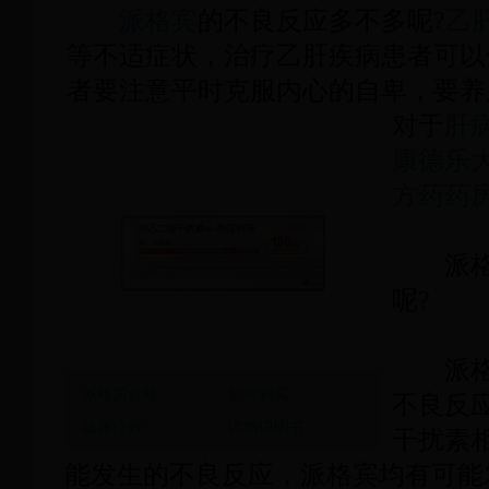
派格宾
的不良反应多不多呢?
乙
等不适症状，治疗乙肝疾病患者可以
者要注意平时克服内心的自卑，要养
对于
肝
康德乐
方药药
派格宾
呢?
派格宾
派格宾价格
如何购买
不良反
临床疗效
详细说明书
干扰素相
能发生的不良反应，派格宾均有可能