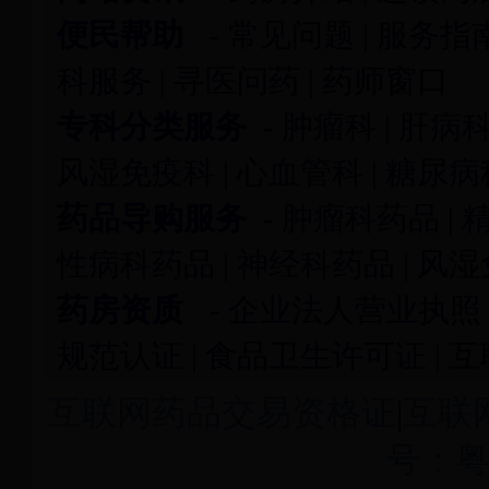
便民帮助
-
常见问题
|
服务指
科服务
|
寻医问药
|
药师窗口
专科分类服务
-
肿瘤科
|
肝病
风湿免疫科
|
心血管科
|
糖尿病
药品导购服务
-
肿瘤科药品
|
性病科药品
|
神经科药品
|
风湿
药房资质
-
企业法人营业执照
规范认证
|
食品卫生许可证
|
互
互联网药品交易资格证
|
互联
号：粤I