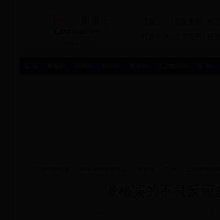
药房介绍
|
药品专题
|
药
行业资讯
|
上市新药
|
慈
首 页
肿瘤科
肝病科
神经科
精神科
皮肤性病科
眼 科
您现在的位置：
365备用网址器首页
>>
肝病科
>>
乙肝
>>
乙肝常规用
派格宾的不良反应
来源： 百济药房药讯 作者：百济动态 浏览：
发布时