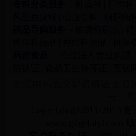
专科分类服务
-
肿瘤科
|
肝病科
风湿免疫科
|
心血管科
|
糖尿病
药品导购服务
-
肿瘤科药品
|
精
性病科药品
|
神经科药品
|
风湿
药房资质
-
企业法人营业执照
范认证
|
食品卫生许可证
|
互联
互联网药品交易资格证
|
互联
号：粤I
Copyright@2011-2013
百
www.gdgelaiyi