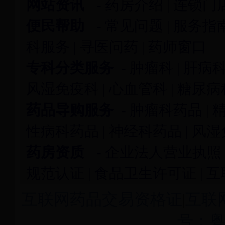
网站资讯
-
药房介绍
|
连锁门
便民帮助
-
常见问题
|
服务指
科服务
|
寻医问药
|
药师窗口
专科分类服务
-
肿瘤科
|
肝病
风湿免疫科
|
心血管科
|
糖尿病
药品导购服务
-
肿瘤科药品
|
性病科药品
|
神经科药品
|
风湿
药房资质
-
企业法人营业执照
规范认证
|
食品卫生许可证
|
互
互联网药品交易资格证
|
互联
号：粤I