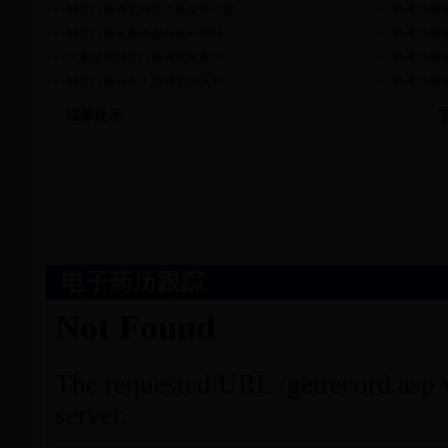
静灵口服液怎样吃才能发挥疗效
静灵口服
静灵口服液多吃会有副作用吗
静灵口服
儿童使用静灵口服液剂量多少
静灵口服
静灵口服液在上海哪里能买到
静灵口服
静灵口服
温馨提示
静灵口服
静灵口服
电子药历跟踪