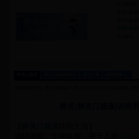
药品通用名
静灵口服液规
静灵口服液
静灵口服液
会员价格：
静灵口服液
静灵口服液说明书
相关文章
购药指南
静灵口服液价格
静灵口服液购买
静灵口服液厂家
静灵口服液包装
静
静灵(静灵口服液)说明
【
静灵口服液
功能主治】
滋阴潜阳，宁神益智。用于儿童
多动