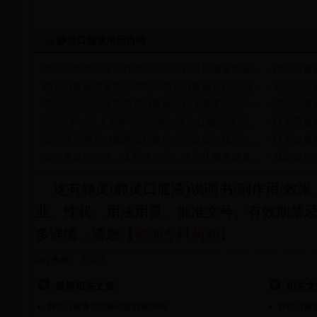
静灵口服液用药咨询
·
想问问静灵口服液有哪些成分？静灵口服液需要…
·
静灵口服
·
静灵口服液需要多少钱呢？静灵口服液是什么药…
·
请问治疗
·
请问是否可以使用静灵口服液治疗儿童多动症？…
·
请问儿童
·
9岁孩子，患上了多动症疾病，医生让服用静灵…
·
静灵口服
·
请问使用静灵口服液治疗多动症应该如何服用？…
·
静灵口服
·
得了多动症疾病，去药店买药，医生让服用静灵…
·
我家是汕
这有静灵(静灵口服液)说明书/副作用/效
业、性状、用法用量、批准文号、有效期禁
多详情，请您
【咨询专科药师】
多动症
治疗疾病：
最新相关文章
相关文
静灵口服液治疗多动症有效果吗
静灵口服