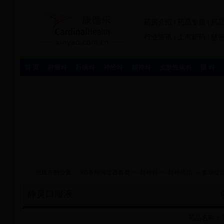
药房介绍
|
药品专题
|
药
行业资讯
|
上市新药
|
慈
首 页
肿瘤科
肝病科
神经科
精神科
皮肤性病科
眼 科
您现在的位置：
365备用网址器首页
>>
精神科
>>
精神药品
>>
多动症
静灵口服液
药品名称：