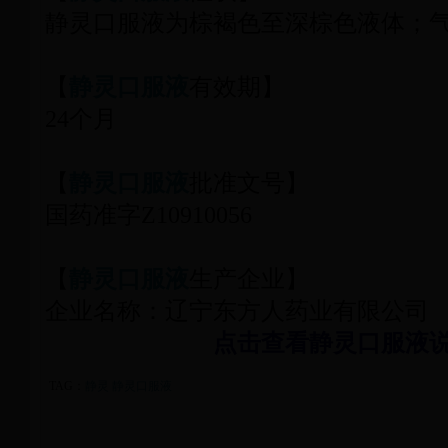
静灵口服液为棕褐色至深棕色液体；
【
静灵口服液
有效期】
24个月
【
静灵口服液
批准文号】
国药准字Z10910056
【
静灵口服液
生产企业】
企业名称：辽宁东方人药业有限公司
点击查看静灵口服液
TAG：
静灵
静灵口服液