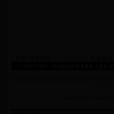
肿瘤
肝病
眼科
神经科
精