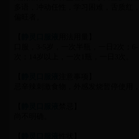
多语，冲动任性，学习困难，舌质红
偏旺者。
【
静灵口服液
用法用量】
口服，3-5岁，一次半瓶，一日2次；6-
次；14岁以上，一次1瓶，一日3次。
【
静灵口服液
注意事项】
忌辛辣刺激食物，外感发烧暂停使用
【
静灵口服液
禁忌】
尚不明确。
【
静灵口服液
性状】